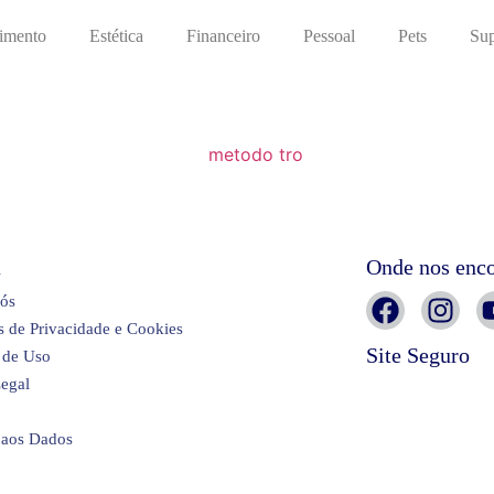
imento
Estética
Financeiro
Pessoal
Pets
Sup
a
Onde nos enco
nós
as de Privacidade e Cookies
Site Seguro
 de Uso
egal
 aos Dados