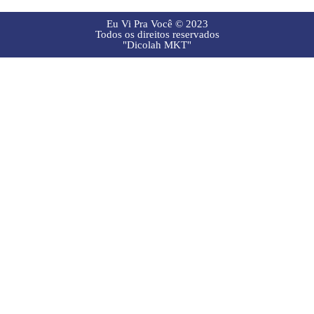
Eu Vi Pra Você © 2023
Todos os direitos reservados
"Dicolah MKT"